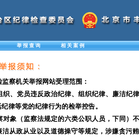
举 报 查 询
相 关 案 例